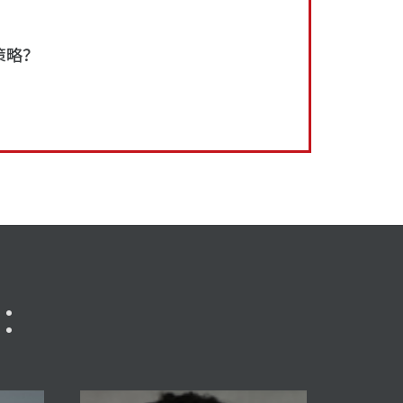
策略？
括：